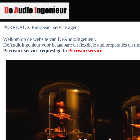
PERREAUX European service agent
Welkom op de website van DeAudioIngenieur.
DeAudioIngenieur voor betaalbare en flexibele audioreparaties en mod
Perreaux service request go to
Perreauxservice